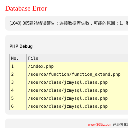
Database Error
(1040) 365建站错误警告：连接数据库失败，可能的原因：1、数
PHP Debug
No.
File
1
/index.php
2
/source/function/function_extend.php
3
/source/class/jzmysql.class.php
4
/source/class/jzmysql.class.php
5
/source/class/jzmysql.class.php
6
/source/class/jzmysql.class.php
www.365jz.com
已经将此