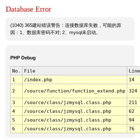
Database Error
(1040) 365建站错误警告：连接数据库失败，可能的原
因：1、数据库密码不对; 2、mysql未启动。
PHP Debug
No.
File
Line
1
/index.php
14
2
/source/function/function_extend.php
324
3
/source/class/jzmysql.class.php
211
4
/source/class/jzmysql.class.php
62
5
/source/class/jzmysql.class.php
94
6
/source/class/jzmysql.class.php
76