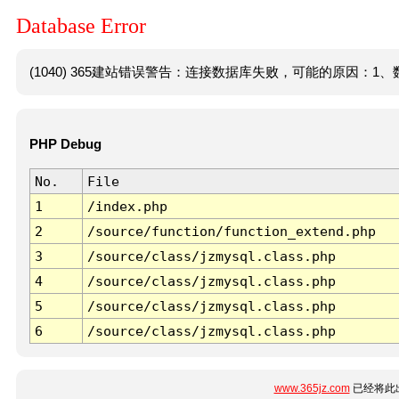
Database Error
(1040) 365建站错误警告：连接数据库失败，可能的原因：1、数
PHP Debug
No.
File
1
/index.php
2
/source/function/function_extend.php
3
/source/class/jzmysql.class.php
4
/source/class/jzmysql.class.php
5
/source/class/jzmysql.class.php
6
/source/class/jzmysql.class.php
www.365jz.com
已经将此