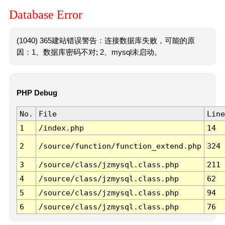
Database Error
(1040) 365建站错误警告：连接数据库失败，可能的原
因：1、数据库密码不对; 2、mysql未启动。
PHP Debug
No.
File
Line
1
/index.php
14
2
/source/function/function_extend.php
324
3
/source/class/jzmysql.class.php
211
4
/source/class/jzmysql.class.php
62
5
/source/class/jzmysql.class.php
94
6
/source/class/jzmysql.class.php
76