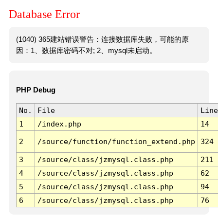
Database Error
(1040) 365建站错误警告：连接数据库失败，可能的原
因：1、数据库密码不对; 2、mysql未启动。
PHP Debug
No.
File
Line
1
/index.php
14
2
/source/function/function_extend.php
324
3
/source/class/jzmysql.class.php
211
4
/source/class/jzmysql.class.php
62
5
/source/class/jzmysql.class.php
94
6
/source/class/jzmysql.class.php
76