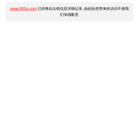
www.365jz.com
已经将此出错信息详细记录, 由此给您带来的访问不便我
们深感歉意.