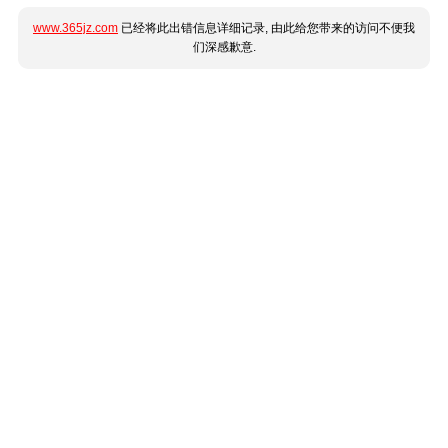
www.365jz.com
已经将此出错信息详细记录, 由此给您带来的访问不便我
们深感歉意.