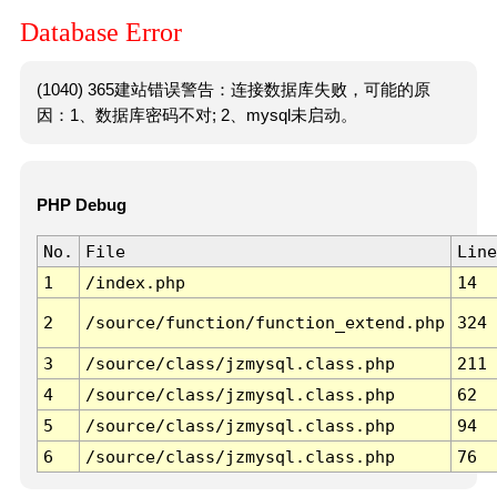
Database Error
(1040) 365建站错误警告：连接数据库失败，可能的原
因：1、数据库密码不对; 2、mysql未启动。
PHP Debug
No.
File
Line
1
/index.php
14
2
/source/function/function_extend.php
324
3
/source/class/jzmysql.class.php
211
4
/source/class/jzmysql.class.php
62
5
/source/class/jzmysql.class.php
94
6
/source/class/jzmysql.class.php
76