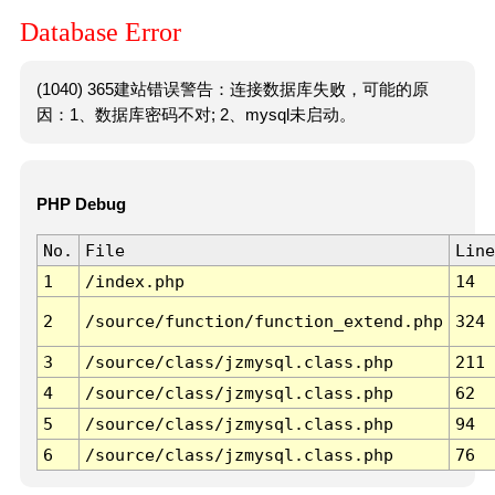
Database Error
(1040) 365建站错误警告：连接数据库失败，可能的原
因：1、数据库密码不对; 2、mysql未启动。
PHP Debug
No.
File
Line
1
/index.php
14
2
/source/function/function_extend.php
324
3
/source/class/jzmysql.class.php
211
4
/source/class/jzmysql.class.php
62
5
/source/class/jzmysql.class.php
94
6
/source/class/jzmysql.class.php
76