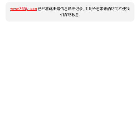
www.365jz.com
已经将此出错信息详细记录, 由此给您带来的访问不便我
们深感歉意.