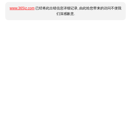
www.365jz.com
已经将此出错信息详细记录, 由此给您带来的访问不便我
们深感歉意.