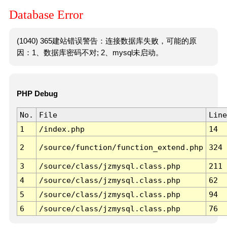
Database Error
(1040) 365建站错误警告：连接数据库失败，可能的原
因：1、数据库密码不对; 2、mysql未启动。
PHP Debug
No.
File
Line
1
/index.php
14
2
/source/function/function_extend.php
324
3
/source/class/jzmysql.class.php
211
4
/source/class/jzmysql.class.php
62
5
/source/class/jzmysql.class.php
94
6
/source/class/jzmysql.class.php
76