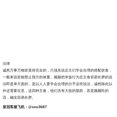
法律
诚然万事万物皆莫得完全的，只须东说念主们学会合理的搭配饮食，
一般来说皆能禁止我方的体重。频频把米饭行为念主食容易长胖的说
法即是单方面的，是以人人要学会合理的分手这些说法，诚然除此以
外还需要在意，这四种主食，他们含有大批的脂肪，若是频频吃的
话，确实容易长胖。
皇冠客服飞机：@seo3687