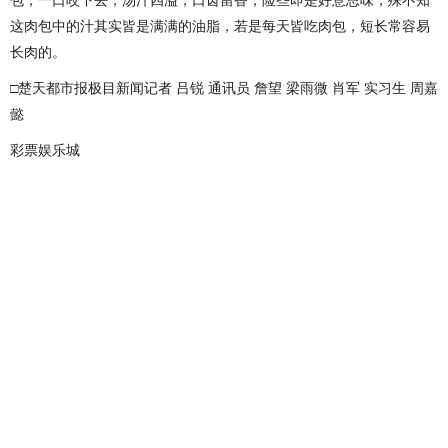
这肉包中的汁其实皆是满满的油脂，若是每天皆吃肉包，短长常容易
长肉的。
□楚天都市报极目新闻记者 吕锐 通讯员 詹望 梁雨微 肖军 实习生 周嘉
懿
彩票娱乐城