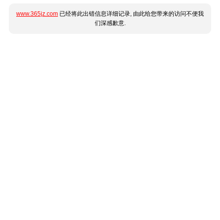
www.365jz.com
已经将此出错信息详细记录, 由此给您带来的访问不便我
们深感歉意.