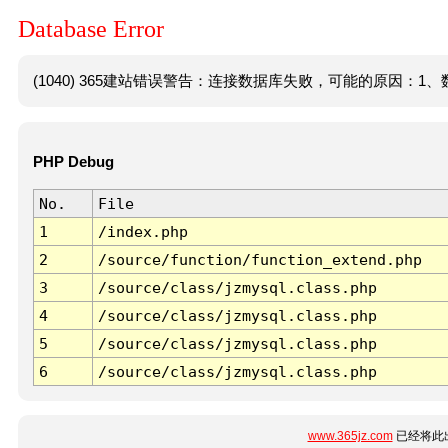
Database Error
(1040) 365建站错误警告：连接数据库失败，可能的原因：1、数
PHP Debug
No.
File
1
/index.php
2
/source/function/function_extend.php
3
/source/class/jzmysql.class.php
4
/source/class/jzmysql.class.php
5
/source/class/jzmysql.class.php
6
/source/class/jzmysql.class.php
www.365jz.com
已经将此