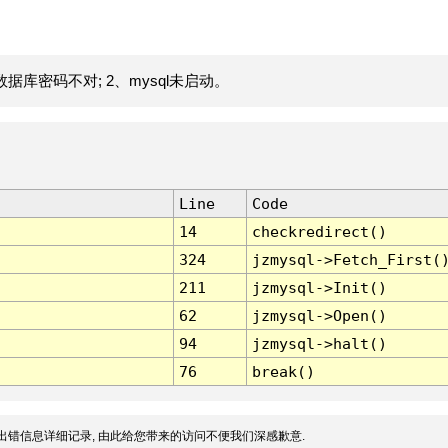
据库密码不对; 2、mysql未启动。
Line
Code
14
checkredirect()
324
jzmysql->Fetch_First(
211
jzmysql->Init()
62
jzmysql->Open()
94
jzmysql->halt()
76
break()
出错信息详细记录, 由此给您带来的访问不便我们深感歉意.