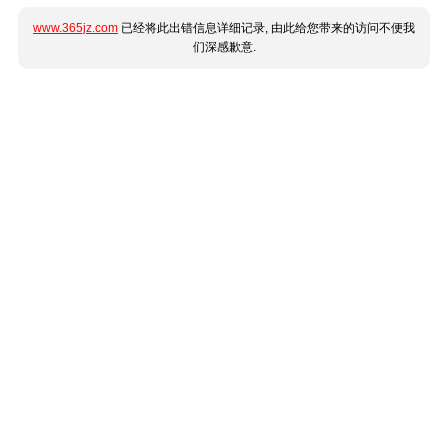
www.365jz.com
已经将此出错信息详细记录, 由此给您带来的访问不便我
们深感歉意.