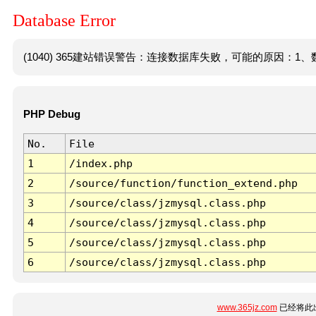
Database Error
(1040) 365建站错误警告：连接数据库失败，可能的原因：1、数
PHP Debug
No.
File
1
/index.php
2
/source/function/function_extend.php
3
/source/class/jzmysql.class.php
4
/source/class/jzmysql.class.php
5
/source/class/jzmysql.class.php
6
/source/class/jzmysql.class.php
www.365jz.com
已经将此