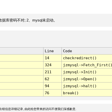
据库密码不对; 2、mysql未启动。
Line
Code
14
checkredirect()
324
jzmysql->Fetch_First(
211
jzmysql->Init()
62
jzmysql->Open()
94
jzmysql->halt()
76
break()
出错信息详细记录, 由此给您带来的访问不便我们深感歉意.