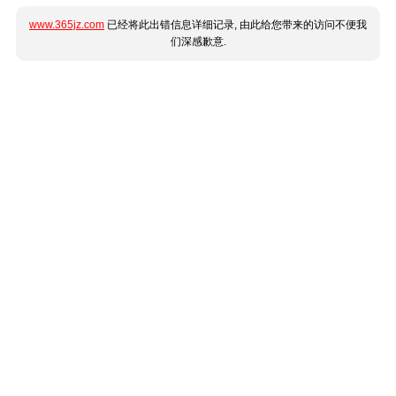
www.365jz.com
已经将此出错信息详细记录, 由此给您带来的访问不便我
们深感歉意.