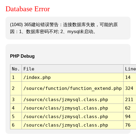
Database Error
(1040) 365建站错误警告：连接数据库失败，可能的原
因：1、数据库密码不对; 2、mysql未启动。
PHP Debug
No.
File
Line
1
/index.php
14
2
/source/function/function_extend.php
324
3
/source/class/jzmysql.class.php
211
4
/source/class/jzmysql.class.php
62
5
/source/class/jzmysql.class.php
94
6
/source/class/jzmysql.class.php
76