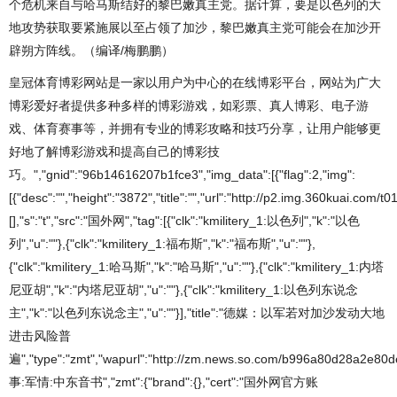
个危机来自与哈马斯结好的黎巴嫩真主党。据计算，要是以色列的大
地攻势获取要紧施展以至占领了加沙，黎巴嫩真主党可能会在加沙开
辟朔方阵线。（编译/梅鹏鹏）
皇冠体育博彩网站是一家以用户为中心的在线博彩平台，网站为广大
博彩爱好者提供多种多样的博彩游戏，如彩票、真人博彩、电子游
戏、体育赛事等，并拥有专业的博彩攻略和技巧分享，让用户能够更
好地了解博彩游戏和提高自己的博彩技
巧。","gnid":"96b14616207b1fce3","img_data":[{"flag":2,"img":
[{"desc":"","height":"3872","title":"","url":"http://p2.img.360kuai.
[],"s":"t","src":"国外网","tag":[{"clk":"kmilitery_1:以色列","k":"以色
列","u":""},{"clk":"kmilitery_1:福布斯","k":"福布斯","u":""},
{"clk":"kmilitery_1:哈马斯","k":"哈马斯","u":""},{"clk":"kmilitery_1:内塔
尼亚胡","k":"内塔尼亚胡","u":""},{"clk":"kmilitery_1:以色列东说念
主","k":"以色列东说念主","u":""}],"title":"德媒：以军若对加沙发动大地
进击风险普
遍","type":"zmt","wapurl":"http://zm.news.so.com/b996a80d28a2e8
事:军情:中东音书","zmt":{"brand":{},"cert":"国外网官方账