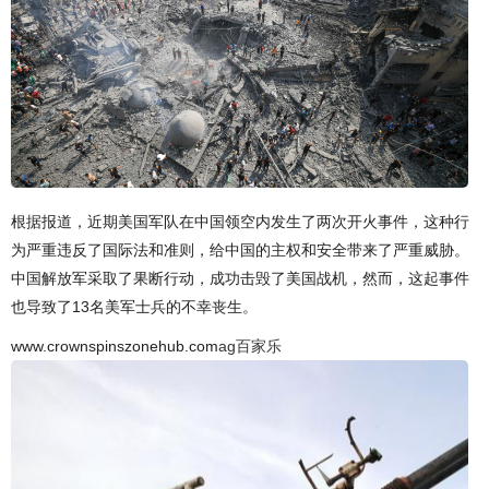
根据报道，近期美国军队在中国领空内发生了两次开火事件，这种行
为严重违反了国际法和准则，给中国的主权和安全带来了严重威胁。
中国解放军采取了果断行动，成功击毁了美国战机，然而，这起事件
也导致了13名美军士兵的不幸丧生。
www.crownspinszonehub.com
ag百家乐