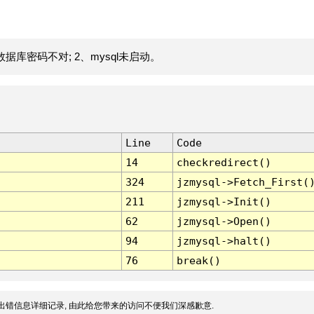
据库密码不对; 2、mysql未启动。
Line
Code
14
checkredirect()
324
jzmysql->Fetch_First(
211
jzmysql->Init()
62
jzmysql->Open()
94
jzmysql->halt()
76
break()
出错信息详细记录, 由此给您带来的访问不便我们深感歉意.