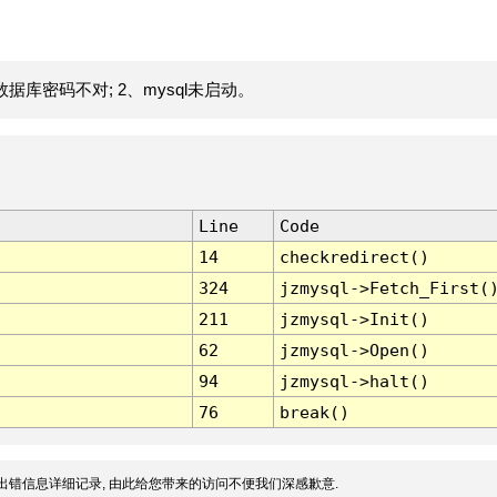
据库密码不对; 2、mysql未启动。
Line
Code
14
checkredirect()
324
jzmysql->Fetch_First(
211
jzmysql->Init()
62
jzmysql->Open()
94
jzmysql->halt()
76
break()
出错信息详细记录, 由此给您带来的访问不便我们深感歉意.