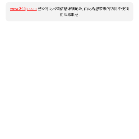
www.365jz.com
已经将此出错信息详细记录, 由此给您带来的访问不便我
们深感歉意.