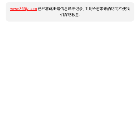
www.365jz.com
已经将此出错信息详细记录, 由此给您带来的访问不便我
们深感歉意.