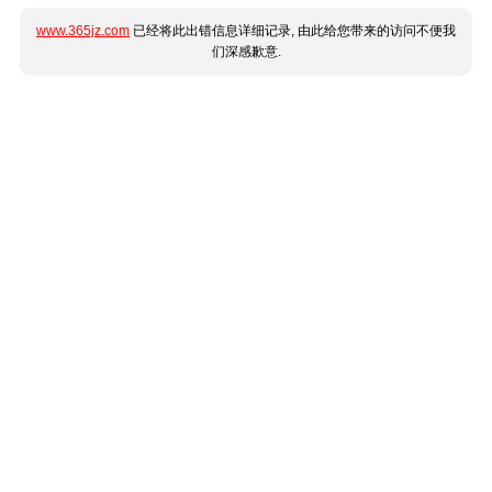
www.365jz.com
已经将此出错信息详细记录, 由此给您带来的访问不便我
们深感歉意.