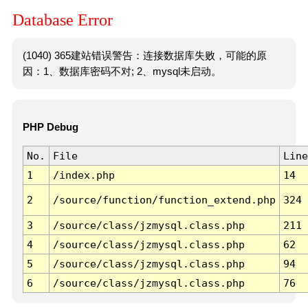
Database Error
(1040) 365建站错误警告：连接数据库失败，可能的原
因：1、数据库密码不对; 2、mysql未启动。
PHP Debug
No.
File
Line
1
/index.php
14
2
/source/function/function_extend.php
324
3
/source/class/jzmysql.class.php
211
4
/source/class/jzmysql.class.php
62
5
/source/class/jzmysql.class.php
94
6
/source/class/jzmysql.class.php
76