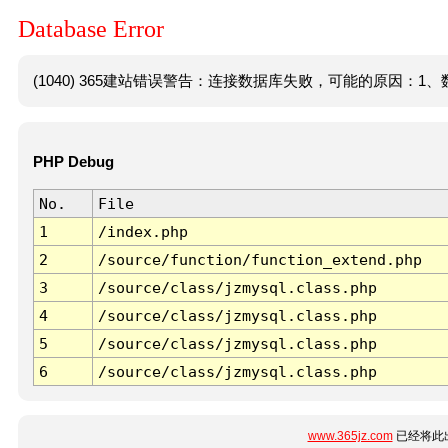
Database Error
(1040) 365建站错误警告：连接数据库失败，可能的原因：1、数
PHP Debug
No.
File
1
/index.php
2
/source/function/function_extend.php
3
/source/class/jzmysql.class.php
4
/source/class/jzmysql.class.php
5
/source/class/jzmysql.class.php
6
/source/class/jzmysql.class.php
www.365jz.com
已经将此