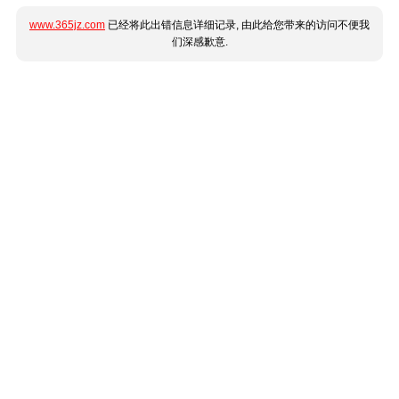
www.365jz.com
已经将此出错信息详细记录, 由此给您带来的访问不便我
们深感歉意.