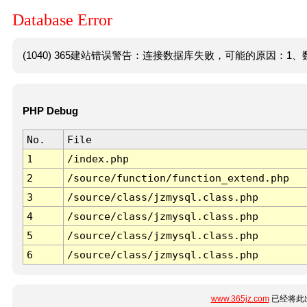
Database Error
(1040) 365建站错误警告：连接数据库失败，可能的原因：1、数
PHP Debug
No.
File
1
/index.php
2
/source/function/function_extend.php
3
/source/class/jzmysql.class.php
4
/source/class/jzmysql.class.php
5
/source/class/jzmysql.class.php
6
/source/class/jzmysql.class.php
www.365jz.com
已经将此