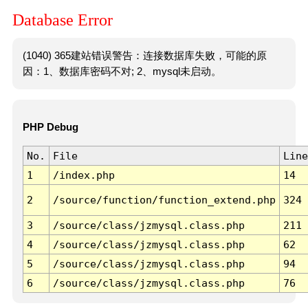
Database Error
(1040) 365建站错误警告：连接数据库失败，可能的原
因：1、数据库密码不对; 2、mysql未启动。
PHP Debug
No.
File
Line
1
/index.php
14
2
/source/function/function_extend.php
324
3
/source/class/jzmysql.class.php
211
4
/source/class/jzmysql.class.php
62
5
/source/class/jzmysql.class.php
94
6
/source/class/jzmysql.class.php
76