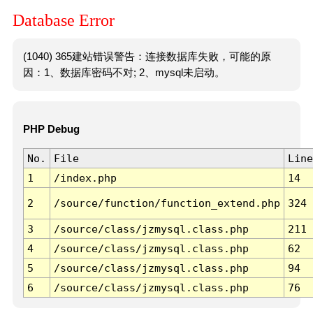
Database Error
(1040) 365建站错误警告：连接数据库失败，可能的原
因：1、数据库密码不对; 2、mysql未启动。
PHP Debug
No.
File
Line
1
/index.php
14
2
/source/function/function_extend.php
324
3
/source/class/jzmysql.class.php
211
4
/source/class/jzmysql.class.php
62
5
/source/class/jzmysql.class.php
94
6
/source/class/jzmysql.class.php
76