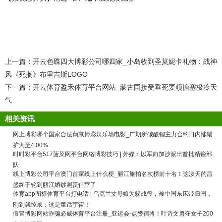
上一篇：
开云色碟四大博彩公司哪四家_小岛收到圣莫妮卡礼物：战神
风《死搁》布里吉斯LOGO
下一篇：
开云体育盈禾体育平台网站_蒙古国接受垂死要领搪塞极冷天
气
相关资讯
网上博彩哪个国家合法葡京博彩娱乐场电影_广期所碳酸锂主力合约日内涨幅
扩大至4.00%
时时彩平台517菠菜网平台网络博彩技巧 | 外媒：以军向加沙派出首批精锐部
队
线上博彩公司平台澳门首家线上什么梗_丽江旅拍名次榜前十名！这泼天的昌
盛终于轮到丽江婚纱照责任室了
体育app图标体育平台打电话 | 乌克兰丈母娘为躲战役，被中国东床带归国，
刚到就惊呆：这是童话宇宙！
假冒博彩网站诈骗必威体育平台注册_亚运会-点赞宿将！叶诗文勇夺女子200