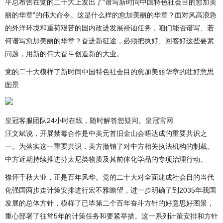
平总布告在党的二十大上发出了“谱写新时间中国特色社会目的愈加美
丽的华章”的伟大命令。这是什么样的愈加美丽的华章？面对风高浪急
的外洋环境和重荷艰苦的国内改进发展褂讪任务，咱们能否谱写、若
何谱写愈加美丽的华章？奋进新征途，必须把执好、回答好这些要紧
问题，用新的伟大奋斗创造新的大业。
党的二十大模样了新时间中国特色社会目的愈加美丽华章的壮好意思
图景
皇冠客服团队24小时在线，随时解答您疑问。
皇冠官网
汪文斌说，开展禁毒合作是中美元首旧金山会晤达成的重要共识之
一。为落实这一重要共识，美方撤销了对中方相关执法机构的制裁。
中方近期持续推进芬太尼类物质及其前体化学品的专项治理行动。
襟怀千秋大业，正是百年风华。党的二十大对全面建成社会目的当代
化强国两步走计策安排进行宏不雅瞻望，进一步明确了到2035年我国
发展的总体方针，模样了已毕第二个百年奋斗方针的好意思好图景，
重心部署了往常5年的计策任务和要紧举措。这一系列计策安排和方针