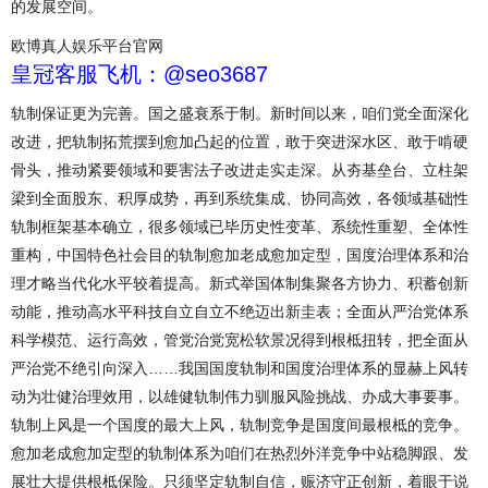
的发展空间。
欧博真人娱乐平台官网
皇冠客服飞机：@seo3687
轨制保证更为完善。国之盛衰系于制。新时间以来，咱们党全面深化
改进，把轨制拓荒摆到愈加凸起的位置，敢于突进深水区、敢于啃硬
骨头，推动紧要领域和要害法子改进走实走深。从夯基垒台、立柱架
梁到全面股东、积厚成势，再到系统集成、协同高效，各领域基础性
轨制框架基本确立，很多领域已毕历史性变革、系统性重塑、全体性
重构，中国特色社会目的轨制愈加老成愈加定型，国度治理体系和治
理才略当代化水平较着提高。新式举国体制集聚各方协力、积蓄创新
动能，推动高水平科技自立自立不绝迈出新圭表；全面从严治党体系
科学模范、运行高效，管党治党宽松软景况得到根柢扭转，把全面从
严治党不绝引向深入……我国国度轨制和国度治理体系的显赫上风转
动为壮健治理效用，以雄健轨制伟力驯服风险挑战、办成大事要事。
轨制上风是一个国度的最大上风，轨制竞争是国度间最根柢的竞争。
愈加老成愈加定型的轨制体系为咱们在热烈外洋竞争中站稳脚跟、发
展壮大提供根柢保险。只须坚定轨制自信，赈济守正创新，着眼于说