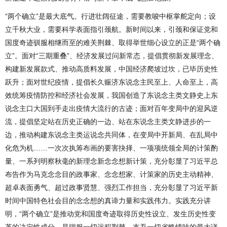
“两个确立”是最大底气。行进壮阔征途，需要教唆中枢掌舵定向；设
立千秋大业，需要科学表面指引颈航。新时间以来，引颈和保证党和
国度奇迹驯服相继而至的难关荆棘、取得举世细心设立的正是“两个确
立”。面对“三期重叠”、经济发展过问新常态，提倡贯彻新发展理念、
构建新发展款式、推动高质料发展，中国经济爬坡过坎，已毕历史性
跃升；面对世纪疫情，提倡长久赈济东说念主民至上、人命至上，高
效统筹疫情防控和经济社会发展，我国创造了东说念主类文静史上东
说念主口大国到手走出疫情大流行的古迹；面对百年变局中的迎风逆
流，提倡坚定站在历史正确的一边、站在东说念主类文静进步的一
边，推动构建东说念主类运说念共同体，在变局中开新局、在乱局中
化危为机……一次次执筹布画的要害抉择、一项项统领全局的计策酌
量、一系列明察秋毫的新理念新念念想新计策，充分彰显了习近平总
布告作为马克念念目的政事家、念念想家、计策家的历史主动精神、
超卓表面勇气、超过政事贤慧、强烈工作担当，充分彰显了习近平新
时间中国特色社会目的念念想的真谛力量和实践伟力。实践充分讲
明，“两个确立”是推动党和国度奇迹取得历史性设立、发生历史性变
革的决定性成分，是驯服一切远程荆棘、支吾一切省略情味的最大详