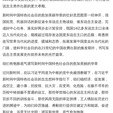
说念主类作出新的更大孝顺。
新时间中国特色社会目的愈加美丽华章的壮好意思图景一经伸开，强
国拓荒、民族回话的新征途令东说念主饱读励、催东说念主奋进。完
成好中心任务、落实好两步走计策安排，我国14亿多东说念主口全体
迈入当代化社会，规模超过现存发达国度东说念主口的总额，将透彻
改写世界当代化的进度、疆城和态势，拓展发展中国度走向当代化的
门路，使科学社会目的在21世纪的中国欢腾出新的焕发期许，书写东
说念主类发展史向前所未有的光芒篇章。
咱们有饱胀底气谱写新时间中国特色社会目的愈加美丽的华章
过问新时间，在以习近平同道为中枢的党中央顽强教唆下，在习近平
新时间中国特色社会目的念念想科学指引下，咱们稳经济、促发展，
战空泛、建小康，控疫情、抗大灾，应变局、化危险，在极不寻常的
历程中铸就极不普通的设立。那些举世细心的东说念主间古迹，那些
百折不回的训练奋斗，那些风雨无阻的审定拼搏，王人镌刻在历史行
进的脚迹中，为咱们踔厉激越、勇毅前行提供壮健定力和能源。奋进
新征途，远景无比光明；谱写新华章，底气愈加饱胀。