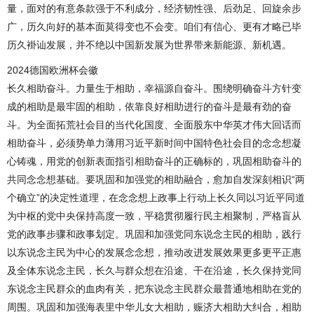
量，面对的有意条款强于不利成分，经济韧性强、后劲足、回旋余步
广，历久向好的基本面莫得变也不会变。咱们有信心、更有才略已毕
历久褂讪发展，并不绝以中国新发展为世界带来新能源、新机遇。
2024德国欧洲杯会徽
长久相助奋斗。力量生于相助，幸福源自奋斗。围绕明确奋斗方针变
成的相助是最牢固的相助，依靠良好相助进行的奋斗是最有劲的奋
斗。为全面拓荒社会目的当代化国度、全面股东中华英才伟大回话而
相助奋斗，必须势单力薄用习近平新时间中国特色社会目的念念想凝
心铸魂，用党的创新表面指引相助奋斗的正确标的，巩固相助奋斗的
共同念念想基础。要巩固和加强党的相助融合，愈加自发深刻相识“两
个确立”的决定性道理，在念念想上政事上行动上长久同以习近平同道
为中枢的党中央保持高度一致，平稳贯彻履行民主相聚制，严格盲从
党的政事步骤和政事划定。巩固和加强党同东说念主民的相助，践行
以东说念主民为中心的发展念念想，推动改进发展效果更多更平正惠
及全体东说念主民，长久与群众想在沿途、干在沿途，长久保持党同
东说念主民群众的血肉有关，把东说念主民群众最普通地相助在党的
周围。巩固和加强海表里中华儿女大相助，赈济大相助大纠合，相助