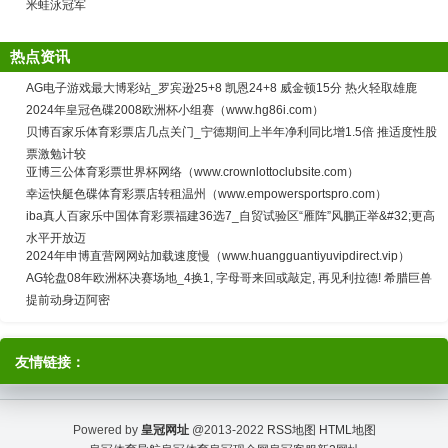
米蛙泳冠军
热点资讯
AG电子游戏最大博彩站_罗宾逊25+8 凯恩24+8 威金顿15分 热火轻取雄鹿
2024年皇冠色碟2008欧洲杯小组赛（www.hg86i.com）
贝博百家乐体育彩票店几点关门_宁德期间上半年净利同比增1.5倍 推适度性股
票激勉计较
亚博三公体育彩票世界杯网络（www.crownlottoclubsite.com）
幸运快艇色碟体育彩票店转租温州（www.empowersportspro.com）
iba真人百家乐中国体育彩票福建36选7_自贸试验区“雁阵”风鹏正举&#32;更高
水平开放迈
2024年申博直营网网站加载速度慢（www.huangguantiyuvipdirect.vip）
AG轮盘08年欧洲杯决赛场地_4换1, 字母哥来回或敲定, 再见利拉德! 希腊巨兽
提前动身迈阿密
友情链接：
Powered by
皇冠网址
@2013-2022
RSS地图
HTML地图