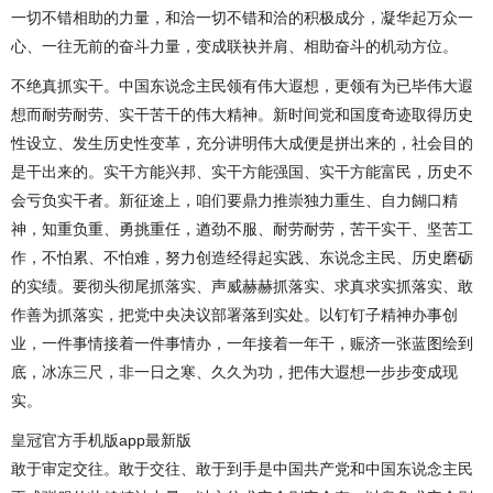
一切不错相助的力量，和洽一切不错和洽的积极成分，凝华起万众一
心、一往无前的奋斗力量，变成联袂并肩、相助奋斗的机动方位。
不绝真抓实干。中国东说念主民领有伟大遐想，更领有为已毕伟大遐
想而耐劳耐劳、实干苦干的伟大精神。新时间党和国度奇迹取得历史
性设立、发生历史性变革，充分讲明伟大成便是拼出来的，社会目的
是干出来的。实干方能兴邦、实干方能强国、实干方能富民，历史不
会亏负实干者。新征途上，咱们要鼎力推崇独力重生、自力餬口精
神，知重负重、勇挑重任，遒劲不服、耐劳耐劳，苦干实干、坚苦工
作，不怕累、不怕难，努力创造经得起实践、东说念主民、历史磨砺
的实绩。要彻头彻尾抓落实、声威赫赫抓落实、求真求实抓落实、敢
作善为抓落实，把党中央决议部署落到实处。以钉钉子精神办事创
业，一件事情接着一件事情办，一年接着一年干，赈济一张蓝图绘到
底，冰冻三尺，非一日之寒、久久为功，把伟大遐想一步步变成现
实。
皇冠官方手机版app最新版
敢于审定交往。敢于交往、敢于到手是中国共产党和中国东说念主民