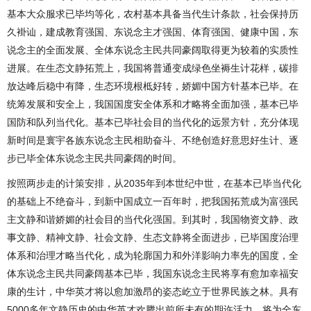
基本大众服求已毕均等化，农村基本具备当代生计条款，社会保持历
久褂讪，建成教育强国、东说念主才强国、体育强国、健康中国，东
说念主的全面发展、全体东说念主民共同豪阔取得更为较着的实质性
进展。在生态文静拓荒上，我国将普通变成绿色坐褥生计花样，碳排
放达峰后稳中有降，生态环境根柢好转，娇媚中国方针基本已毕。在
统筹发展和安全上，我国国度安全体系和才略将全面加强，基本已毕
国防和队列当代化。基本已毕社会目的当代化的远景方针，充分体现
新时间是寰宇各族东说念主民相助奋斗、不绝创造好意思好生计、逐
步已毕全体东说念主民共同豪阔的时间。
按照两步走的计策安排，从2035年到本世纪中世，在基本已毕当代化
的基础上不绝奋斗，到新中国成立一百年时，把我国拓荒成为富强民
主文静和谐娇媚的社会目的当代化强国。到其时，我国物资文静、政
事文静、精神文静、社会文静、生态文静将全面进步，已毕国度治理
体系和治理才略当代化，成为轮廓国力和外洋影响力率先的国度，全
体东说念主民共同豪阔基本已毕，我国东说念主民将享有愈加幸福安
康的生计，中华英才将以愈加激昂的姿态屹立于世界民族之林。具有
5000多年文静历史的中华英才欢腾出前所未有的期许活力，将为全东