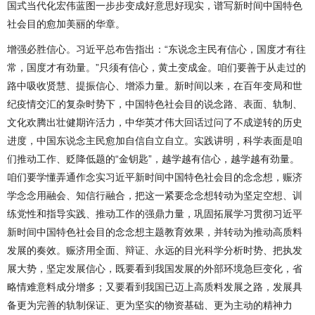
国式当代化宏伟蓝图一步步变成好意思好现实，谱写新时间中国特色
社会目的愈加美丽的华章。
增强必胜信心。习近平总布告指出：“东说念主民有信心，国度才有往
常，国度才有劲量。”只须有信心，黄土变成金。咱们要善于从走过的
路中吸收贤慧、提振信心、增添力量。新时间以来，在百年变局和世
纪疫情交汇的复杂时势下，中国特色社会目的说念路、表面、轨制、
文化欢腾出壮健期许活力，中华英才伟大回话过问了不成逆转的历史
进度，中国东说念主民愈加自信自立自立。实践讲明，科学表面是咱
们推动工作、贬降低题的“金钥匙”，越学越有信心，越学越有劲量。
咱们要学懂弄通作念实习近平新时间中国特色社会目的念念想，赈济
学念念用融会、知信行融合，把这一紧要念念想转动为坚定空想、训
练党性和指导实践、推动工作的强鼎力量，巩固拓展学习贯彻习近平
新时间中国特色社会目的念念想主题教育效果，并转动为推动高质料
发展的奏效。赈济用全面、辩证、永远的目光科学分析时势、把执发
展大势，坚定发展信心，既要看到我国发展的外部环境急巨变化，省
略情难意料成分增多；又要看到我国已迈上高质料发展之路，发展具
备更为完善的轨制保证、更为坚实的物资基础、更为主动的精神力