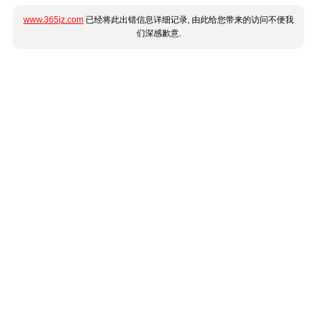
www.365jz.com
已经将此出错信息详细记录, 由此给您带来的访问不便我
们深感歉意.