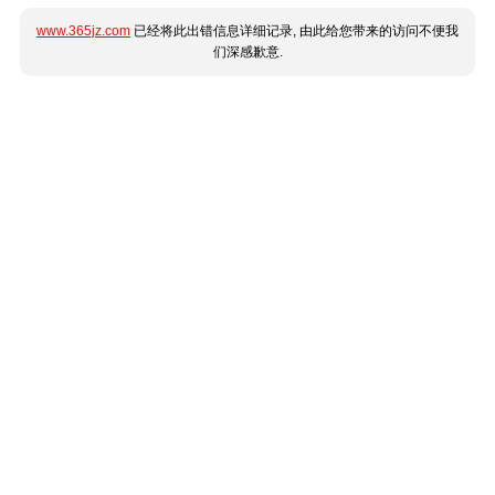
www.365jz.com
已经将此出错信息详细记录, 由此给您带来的访问不便我
们深感歉意.