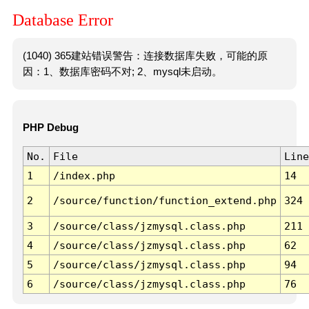
Database Error
(1040) 365建站错误警告：连接数据库失败，可能的原
因：1、数据库密码不对; 2、mysql未启动。
PHP Debug
No.
File
Line
1
/index.php
14
2
/source/function/function_extend.php
324
3
/source/class/jzmysql.class.php
211
4
/source/class/jzmysql.class.php
62
5
/source/class/jzmysql.class.php
94
6
/source/class/jzmysql.class.php
76