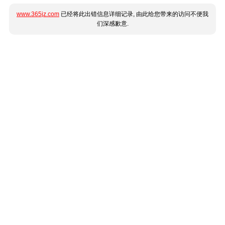
www.365jz.com
已经将此出错信息详细记录, 由此给您带来的访问不便我
们深感歉意.