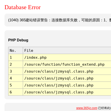
Database Error
(1040) 365建站错误警告：连接数据库失败，可能的原因：1、数
PHP Debug
No.
File
1
/index.php
2
/source/function/function_extend.php
3
/source/class/jzmysql.class.php
4
/source/class/jzmysql.class.php
5
/source/class/jzmysql.class.php
6
/source/class/jzmysql.class.php
www.365jz.com
已经将此