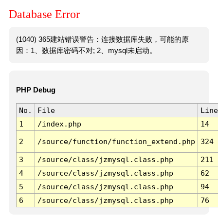
Database Error
(1040) 365建站错误警告：连接数据库失败，可能的原
因：1、数据库密码不对; 2、mysql未启动。
PHP Debug
No.
File
Line
1
/index.php
14
2
/source/function/function_extend.php
324
3
/source/class/jzmysql.class.php
211
4
/source/class/jzmysql.class.php
62
5
/source/class/jzmysql.class.php
94
6
/source/class/jzmysql.class.php
76