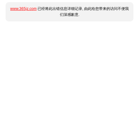
www.365jz.com
已经将此出错信息详细记录, 由此给您带来的访问不便我
们深感歉意.