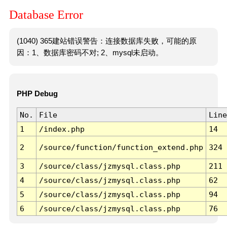
Database Error
(1040) 365建站错误警告：连接数据库失败，可能的原
因：1、数据库密码不对; 2、mysql未启动。
PHP Debug
No.
File
Line
1
/index.php
14
2
/source/function/function_extend.php
324
3
/source/class/jzmysql.class.php
211
4
/source/class/jzmysql.class.php
62
5
/source/class/jzmysql.class.php
94
6
/source/class/jzmysql.class.php
76