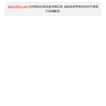
www.365jz.com
已经将此出错信息详细记录, 由此给您带来的访问不便我
们深感歉意.