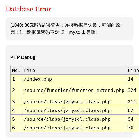
Database Error
(1040) 365建站错误警告：连接数据库失败，可能的原
因：1、数据库密码不对; 2、mysql未启动。
PHP Debug
No.
File
Line
1
/index.php
14
2
/source/function/function_extend.php
324
3
/source/class/jzmysql.class.php
211
4
/source/class/jzmysql.class.php
62
5
/source/class/jzmysql.class.php
94
6
/source/class/jzmysql.class.php
76