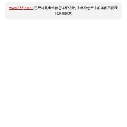
www.365jz.com
已经将此出错信息详细记录, 由此给您带来的访问不便我
们深感歉意.