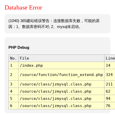
Database Error
(1040) 365建站错误警告：连接数据库失败，可能的原
因：1、数据库密码不对; 2、mysql未启动。
PHP Debug
No.
File
Line
1
/index.php
14
2
/source/function/function_extend.php
324
3
/source/class/jzmysql.class.php
211
4
/source/class/jzmysql.class.php
62
5
/source/class/jzmysql.class.php
94
6
/source/class/jzmysql.class.php
76