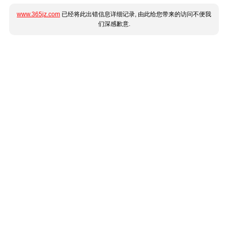
www.365jz.com
已经将此出错信息详细记录, 由此给您带来的访问不便我
们深感歉意.