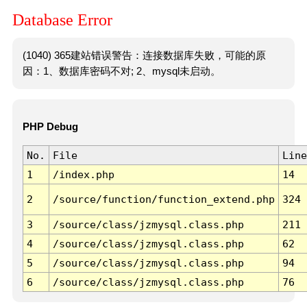
Database Error
(1040) 365建站错误警告：连接数据库失败，可能的原
因：1、数据库密码不对; 2、mysql未启动。
PHP Debug
No.
File
Line
1
/index.php
14
2
/source/function/function_extend.php
324
3
/source/class/jzmysql.class.php
211
4
/source/class/jzmysql.class.php
62
5
/source/class/jzmysql.class.php
94
6
/source/class/jzmysql.class.php
76