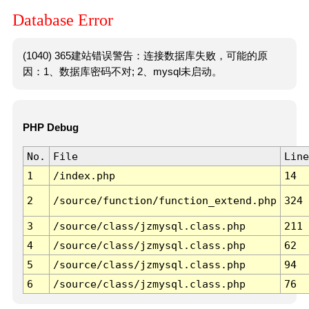
Database Error
(1040) 365建站错误警告：连接数据库失败，可能的原
因：1、数据库密码不对; 2、mysql未启动。
PHP Debug
No.
File
Line
1
/index.php
14
2
/source/function/function_extend.php
324
3
/source/class/jzmysql.class.php
211
4
/source/class/jzmysql.class.php
62
5
/source/class/jzmysql.class.php
94
6
/source/class/jzmysql.class.php
76