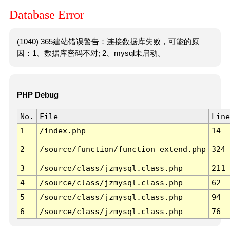
Database Error
(1040) 365建站错误警告：连接数据库失败，可能的原
因：1、数据库密码不对; 2、mysql未启动。
PHP Debug
No.
File
Line
1
/index.php
14
2
/source/function/function_extend.php
324
3
/source/class/jzmysql.class.php
211
4
/source/class/jzmysql.class.php
62
5
/source/class/jzmysql.class.php
94
6
/source/class/jzmysql.class.php
76