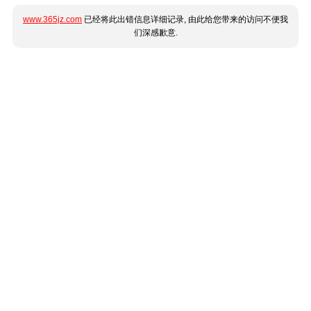
www.365jz.com
已经将此出错信息详细记录, 由此给您带来的访问不便我
们深感歉意.