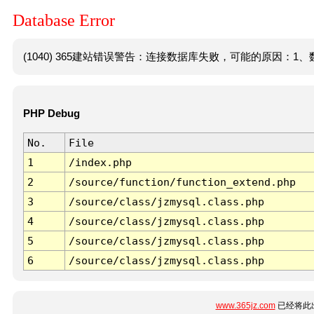
Database Error
(1040) 365建站错误警告：连接数据库失败，可能的原因：1、数
PHP Debug
No.
File
1
/index.php
2
/source/function/function_extend.php
3
/source/class/jzmysql.class.php
4
/source/class/jzmysql.class.php
5
/source/class/jzmysql.class.php
6
/source/class/jzmysql.class.php
www.365jz.com
已经将此