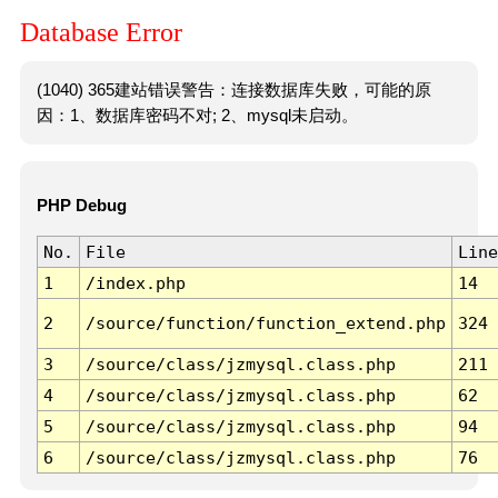
Database Error
(1040) 365建站错误警告：连接数据库失败，可能的原
因：1、数据库密码不对; 2、mysql未启动。
PHP Debug
No.
File
Line
1
/index.php
14
2
/source/function/function_extend.php
324
3
/source/class/jzmysql.class.php
211
4
/source/class/jzmysql.class.php
62
5
/source/class/jzmysql.class.php
94
6
/source/class/jzmysql.class.php
76